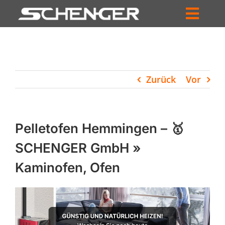
Zum
Inhalt
Toggl
springen
HOME
Navig
ZUM SHOP
Zurück
Vor
HÄNDLERSUCHE
SERVICE
Pelletofen Hemmingen – 🥇
UNTERNEHMEN
SCHENGER GmbH »
Kaminofen, Ofen
PROFIL
WARENKORB
PRODUCTS
SEARCH