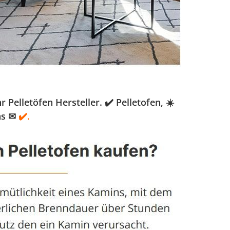
lletöfen Hersteller. ✔️ Pelletofen, ☀️
ns ✉
✔️.