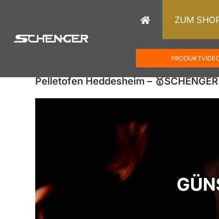
Zum
Inhalt
ZUM SHO
springen
PRODUKTVIDE
Pelletofen Heddesheim – 🥇SCHENGER