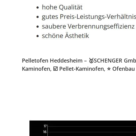
Pelletofen Heddesheim – 🥇SCHENGER GmbH » 
Kaminofen, ☑️ Pellet-Kaminofen, ⭐ Ofenba