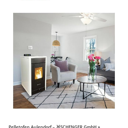
Pelletofen Aulendorf – 🥇SCHENGER GmbH »