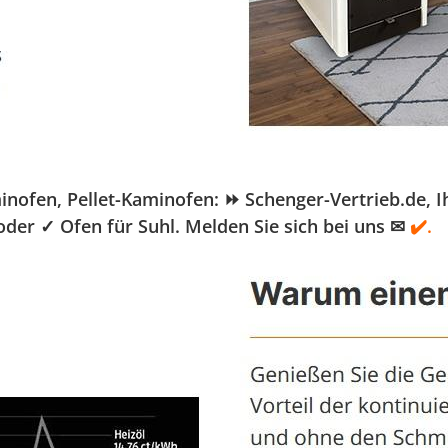
fen, Pellet-Kaminofen: ⏩ Schenger-Vertrieb.de, Ihr
oder ✓ Ofen für Suhl. Melden Sie sich bei uns ✉
✔️.