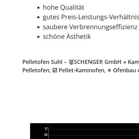
Pelletofen Suhl – 🥇SCHENGER GmbH » Kamino
Pelletofen, ☑️ Pellet-Kaminofen, ⭐ Ofenbau 