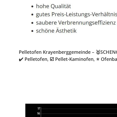
Pelletofen Krayenberggemeinde – 🥇SCHENGE
✔️ Pelletofen, ☑️ Pellet-Kaminofen, ⭐ Ofen