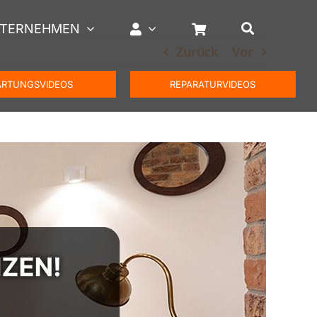
TERNEHMEN
Zurück
Vor
RTUNGSVIDEOS
REPARATURVIDEOS