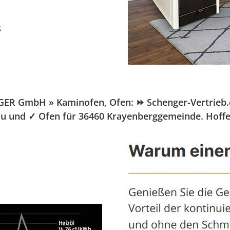
R GmbH » Kaminofen, Ofen: ⏩ Schenger-Vertrieb.de,
bau und ✓ Ofen für 36460 Krayenberggemeinde. Hoffe