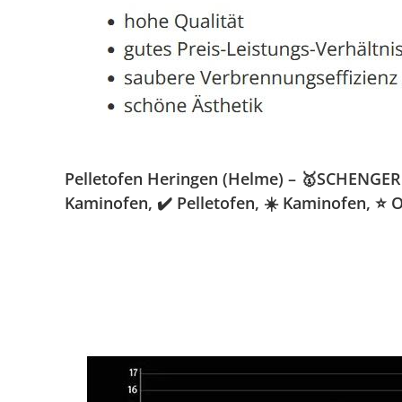
Pelletofen Heringen (Helme) – 🥇SCHENGER G
Kaminofen, ✔️ Pelletofen, ☀️ Kaminofen, ⭐