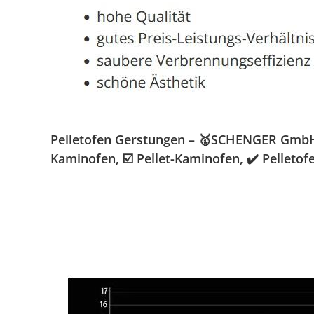
Pelletofen Gerstungen – 🥇SCHENGER GmbH » 
Kaminofen, ☑️ Pellet-Kaminofen, ✔️ Pelleto