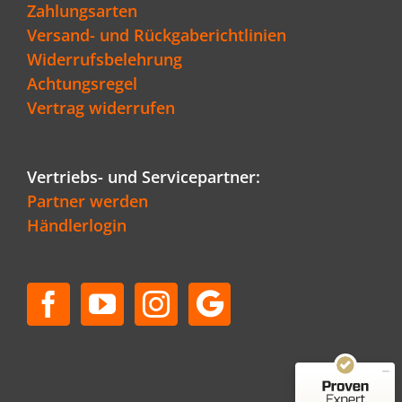
Zahlungsarten
Versand- und Rückgaberichtlinien
Widerrufsbelehrung
Achtungsregel
Vertrag widerrufen
Vertriebs- und Servicepartner:
Partner werden
Händlerlogin
Kundenbewertungen und Erfahrungen zu
Schenger GmbH
SEHR GUT
96%
Empfehlungen auf
ProvenExpert.com
4,80 / 5,00
50
36