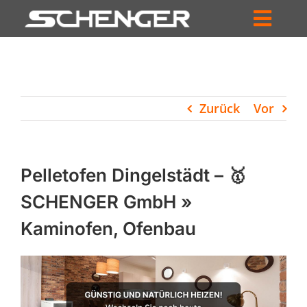
Zum
Inhalt
Toggl
springen
HOME
Navig
ZUM SHOP
Zurück
Vor
HÄNDLERSUCHE
SERVICE
Pelletofen Dingelstädt – 🥇
UNTERNEHMEN
SCHENGER GmbH »
Kaminofen, Ofenbau
PROFIL
WARENKORB
PRODUCTS
SEARCH