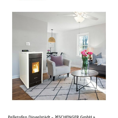
Pelletofen Dingelstädt – 🥇SCHENGER GmbH »