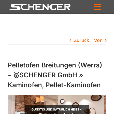
Zum
Inhalt
Toggl
springen
HOME
Navig
ZUM SHOP
Zurück
Vor
HÄNDLERSUCHE
SERVICE
Pelletofen Breitungen (Werra)
UNTERNEHMEN
– 🥇SCHENGER GmbH »
Kaminofen, Pellet-Kaminofen
PROFIL
WARENKORB
PRODUCTS
SEARCH