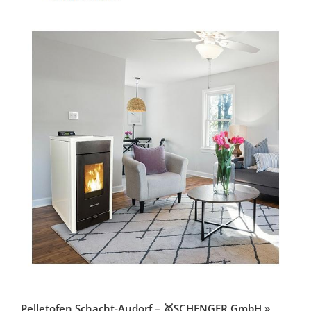
Pelletofen Schacht-Audorf – 🥇SCHENGER GmbH »