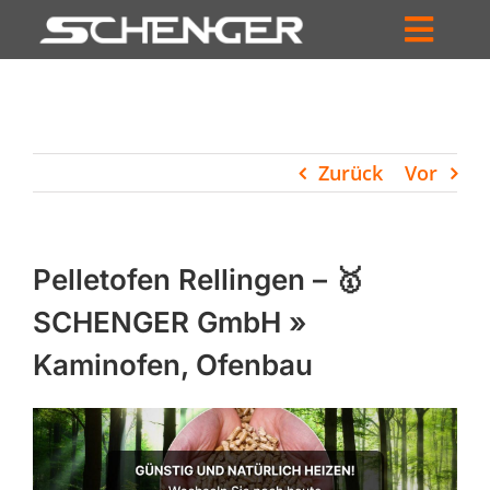
Zum
Inhalt
Toggl
springen
HOME
Navig
ZUM SHOP
Zurück
Vor
HÄNDLERSUCHE
SERVICE
Pelletofen Rellingen – 🥇
UNTERNEHMEN
SCHENGER GmbH »
Kaminofen, Ofenbau
PROFIL
WARENKORB
PRODUCTS
SEARCH