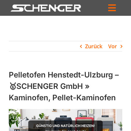
Zum
Inhalt
Toggl
springen
HOME
Navig
ZUM SHOP
Zurück
Vor
HÄNDLERSUCHE
SERVICE
Pelletofen Henstedt-Ulzburg –
UNTERNEHMEN
🥇SCHENGER GmbH »
Kaminofen, Pellet-Kaminofen
PROFIL
WARENKORB
PRODUCTS
SEARCH