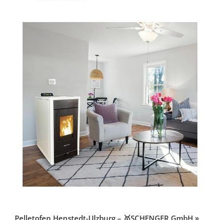
Pelletofen Henstedt-Ulzburg – 🥇SCHENGER GmbH »