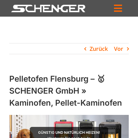
Zum
Inhalt
Toggl
springen
HOME
Navig
ZUM SHOP
Zurück
Vor
HÄNDLERSUCHE
SERVICE
Pelletofen Flensburg – 🥇
UNTERNEHMEN
SCHENGER GmbH »
Kaminofen, Pellet-Kaminofen
PROFIL
WARENKORB
PRODUCTS
SEARCH