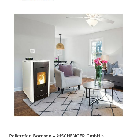
Pelletofen Börnsen – 🥇SCHENGER GmbH »