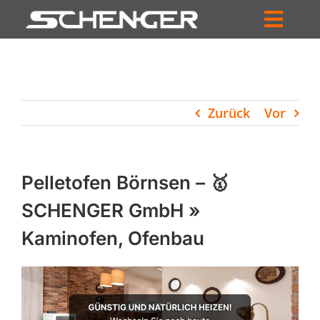
Zum
Inhalt
Toggl
springen
HOME
Navig
ZUM SHOP
Zurück
Vor
HÄNDLERSUCHE
SERVICE
Pelletofen Börnsen – 🥇
UNTERNEHMEN
SCHENGER GmbH »
Kaminofen, Ofenbau
PROFIL
WARENKORB
PRODUCTS
SEARCH