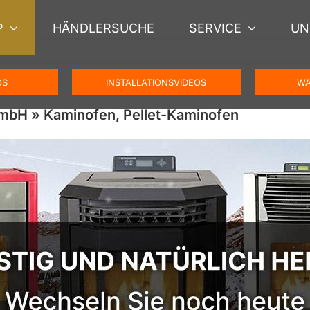
P
HÄNDLERSUCHE
SERVICE
UN
OS
INSTALLATIONSVIDEOS
WA
GmbH » Kaminofen, Pellet-Kaminofen