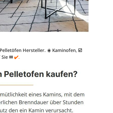
lletöfen Hersteller. ☀️ Kaminofen, ☑️
 Sie ✉
✔️.