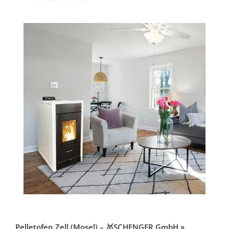
Pelletofen Zell (Mosel) – 🥇SCHENGER GmbH »