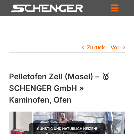
Zum
Inhalt
Toggl
springen
HOME
Navig
ZUM SHOP
Zurück
Vor
HÄNDLERSUCHE
SERVICE
Pelletofen Zell (Mosel) – 🥇
UNTERNEHMEN
SCHENGER GmbH »
Kaminofen, Ofen
PROFIL
WARENKORB
PRODUCTS
SEARCH