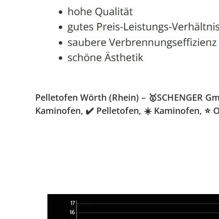
Pelletofen Wörth (Rhein) – 🥇SCHENGER GmbH
Kaminofen, ✔️ Pelletofen, ☀️ Kaminofen, ⭐ 