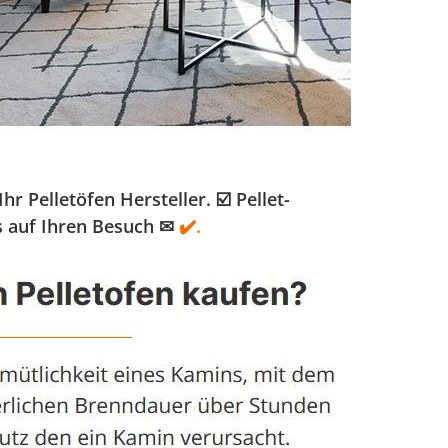
Pelletöfen Hersteller. ☑️ Pellet-
s auf Ihren Besuch ✉
✔️.