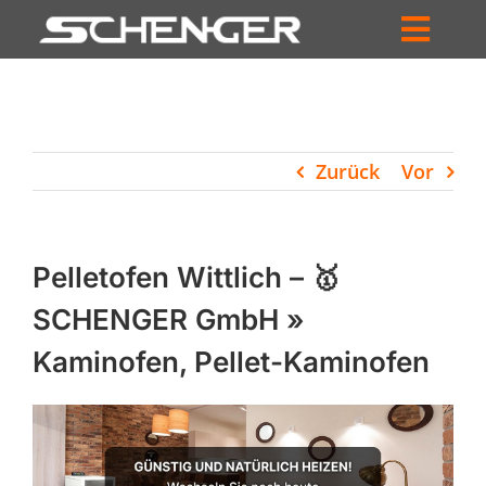
Zum
Inhalt
Toggl
springen
HOME
Navig
ZUM SHOP
Zurück
Vor
HÄNDLERSUCHE
SERVICE
Pelletofen Wittlich – 🥇
UNTERNEHMEN
SCHENGER GmbH »
Kaminofen, Pellet-Kaminofen
PROFIL
WARENKORB
PRODUCTS
SEARCH