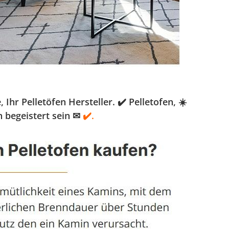
r Pelletöfen Hersteller. ✔️ Pelletofen, ☀️
 begeistert sein ✉
✔️.