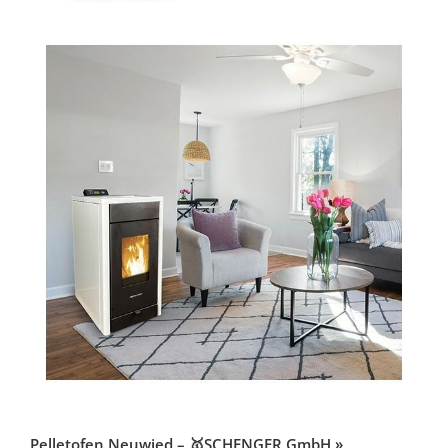
Pelletofen Neuwied – 🥇SCHENGER GmbH »