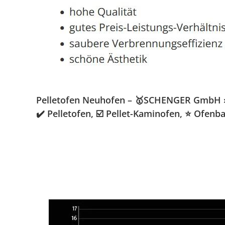
Pelletofen Neuhofen – 🥇SCHENGER GmbH » K
✔️ Pelletofen, ☑️ Pellet-Kaminofen, ⭐ Ofen