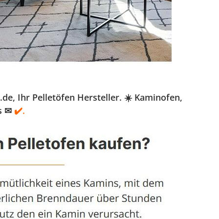
, Ihr Pelletöfen Hersteller. ☀️ Kaminofen,
s ✉
✔️.