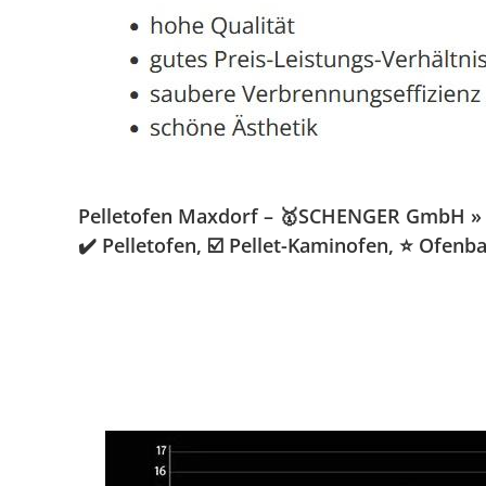
Pelletofen Maxdorf – 🥇SCHENGER GmbH » Ka
✔️ Pelletofen, ☑️ Pellet-Kaminofen, ⭐ Ofen