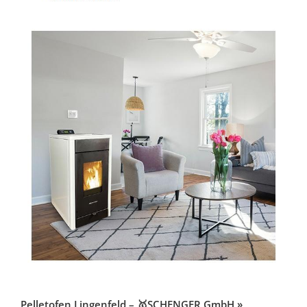
Pelletofen Lingenfeld – 🥇SCHENGER GmbH »