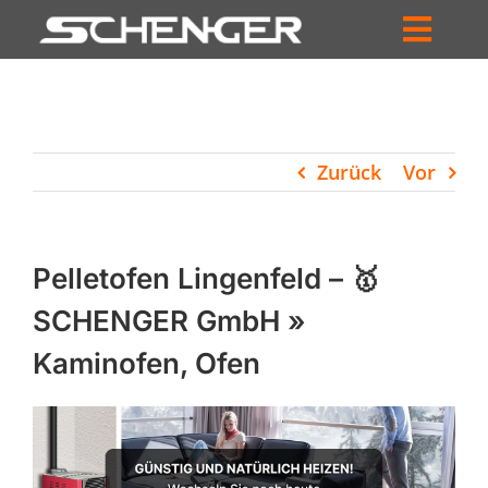
Zum
Inhalt
Toggl
springen
HOME
Navig
ZUM SHOP
Zurück
Vor
HÄNDLERSUCHE
SERVICE
Pelletofen Lingenfeld – 🥇
UNTERNEHMEN
SCHENGER GmbH »
Kaminofen, Ofen
PROFIL
WARENKORB
PRODUCTS
SEARCH