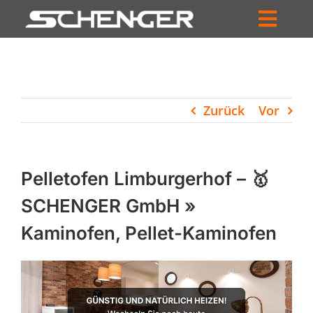
Zum
Inhalt
Toggl
springen
HOME
Navig
ZUM SHOP
Zurück
Vor
HÄNDLERSUCHE
SERVICE
Pelletofen Limburgerhof – 🥇
UNTERNEHMEN
SCHENGER GmbH »
Kaminofen, Pellet-Kaminofen
PROFIL
WARENKORB
PRODUCTS
SEARCH