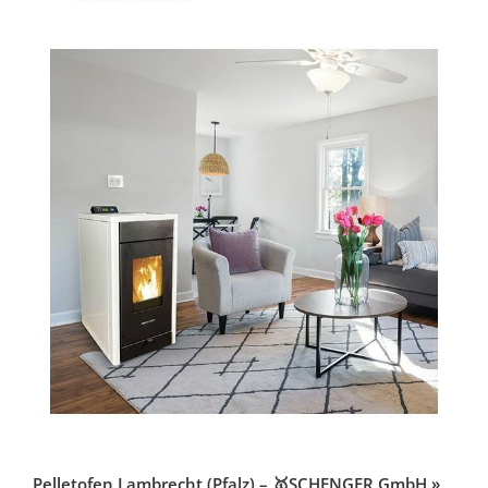
Pelletofen Lambrecht (Pfalz) – 🥇SCHENGER GmbH »