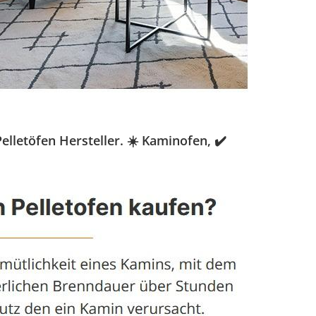
letöfen Hersteller. ☀️ Kaminofen, ✔️