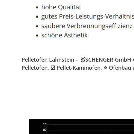
Pelletofen Lahnstein – 🥇SCHENGER GmbH » K
Pelletofen, ☑️ Pellet-Kaminofen, ⭐ Ofenbau