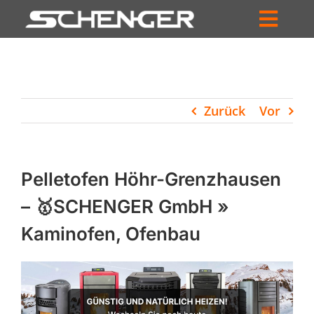
Zum
Inhalt
Toggl
springen
HOME
Navig
ZUM SHOP
Zurück
Vor
HÄNDLERSUCHE
SERVICE
Pelletofen Höhr-Grenzhausen
UNTERNEHMEN
– 🥇SCHENGER GmbH »
Kaminofen, Ofenbau
PROFIL
WARENKORB
PRODUCTS
SEARCH