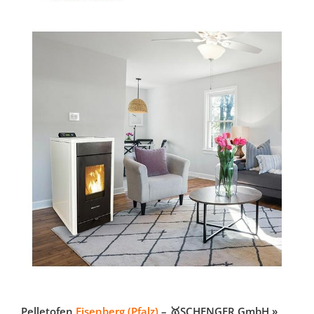
Pelletofen
Eisenberg (Pfalz)
– 🥇SCHENGER GmbH »