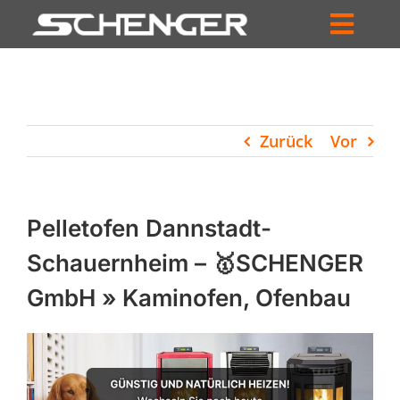
Zum
Inhalt
Toggl
springen
HOME
Navig
ZUM SHOP
Zurück
Vor
HÄNDLERSUCHE
SERVICE
Pelletofen Dannstadt-
UNTERNEHMEN
Schauernheim – 🥇SCHENGER
GmbH » Kaminofen, Ofenbau
PROFIL
WARENKORB
PRODUCTS
SEARCH