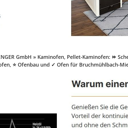
GER GmbH » Kaminofen, Pellet-Kaminofen: ⏩ Schenge
minofen, ⭐ Ofenbau und ✓ Ofen für Bruchmühlbach-Mi