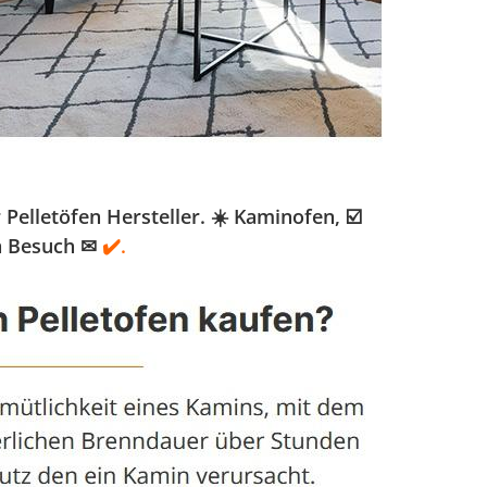
lletöfen Hersteller. ☀️ Kaminofen, ☑️
n Besuch ✉
✔️.