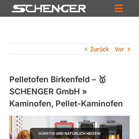
Zum
Inhalt
Toggl
springen
HOME
Navig
ZUM SHOP
Zurück
Vor
HÄNDLERSUCHE
SERVICE
Pelletofen Birkenfeld – 🥇
UNTERNEHMEN
SCHENGER GmbH »
Kaminofen, Pellet-Kaminofen
PROFIL
WARENKORB
PRODUCTS
SEARCH