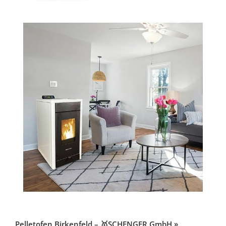
Pelletofen Birkenfeld – 🥇SCHENGER GmbH »