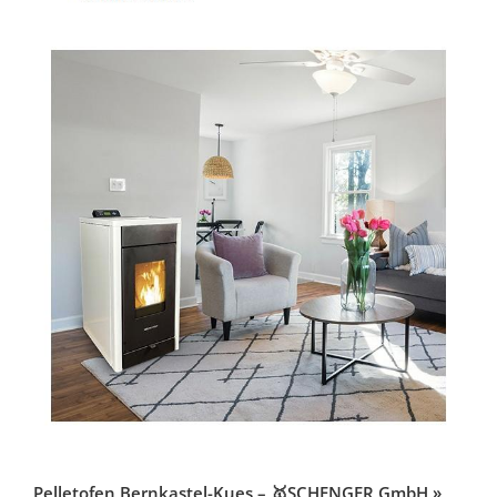
Pelletofen Bernkastel-Kues – 🥇SCHENGER GmbH »