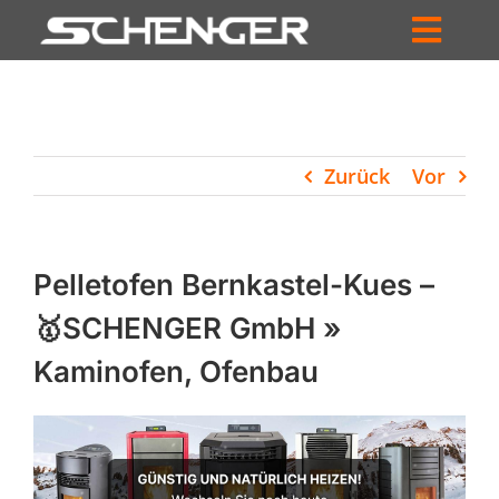
Zum
Inhalt
Toggl
springen
HOME
Navig
ZUM SHOP
Zurück
Vor
HÄNDLERSUCHE
SERVICE
Pelletofen Bernkastel-Kues –
UNTERNEHMEN
🥇SCHENGER GmbH »
Kaminofen, Ofenbau
PROFIL
WARENKORB
PRODUCTS
SEARCH