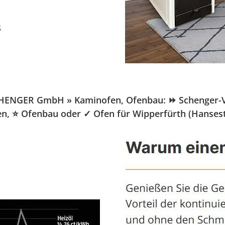
CHENGER GmbH » Kaminofen, Ofenbau: ⏩ Schenger-Vert
fen, ⭐ Ofenbau oder ✓ Ofen für Wipperfürth (Hansest