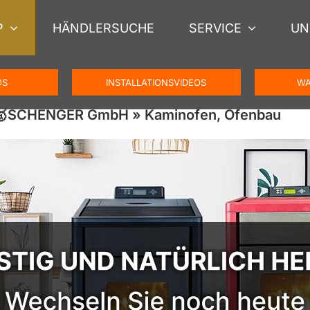
P
HÄNDLERSUCHE
SERVICE
UN
OS
INSTALLATIONSVIDEOS
WA
 – 🥇SCHENGER GmbH » Kaminofen, Ofenbau