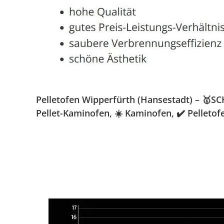
Pelletofen Wipperfürth (Hansestadt) – 🥇S
Pellet-Kaminofen, ☀️ Kaminofen, ✔️ Pelleto