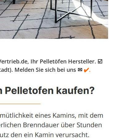
rieb.de, Ihr Pelletöfen Hersteller. ☑️
adt). Melden Sie sich bei uns ✉
✔️.