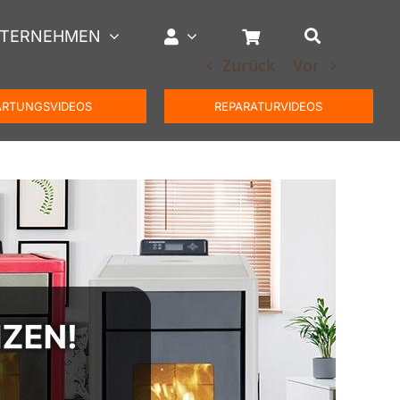
TERNEHMEN
Zurück
Vor
RTUNGSVIDEOS
REPARATURVIDEOS