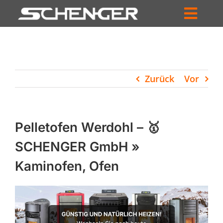
Zum
Inhalt
Toggl
springen
HOME
Navig
ZUM SHOP
Zurück
Vor
HÄNDLERSUCHE
SERVICE
Pelletofen Werdohl – 🥇
UNTERNEHMEN
SCHENGER GmbH »
Kaminofen, Ofen
PROFIL
WARENKORB
PRODUCTS
SEARCH