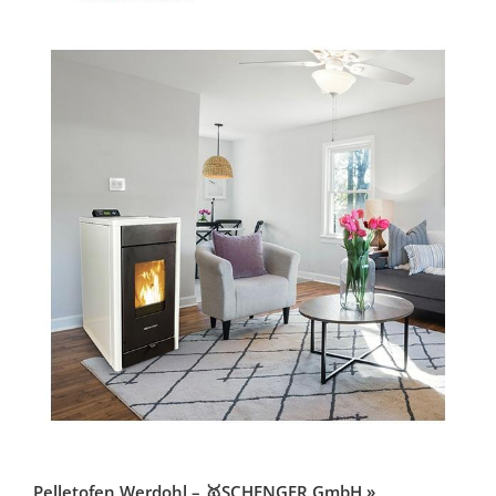
Pelletofen Werdohl – 🥇SCHENGER GmbH »