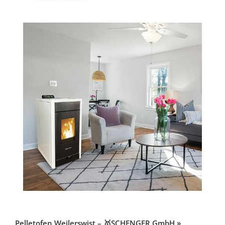
Pelletofen Weilerswist – 🥇SCHENGER GmbH »