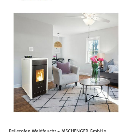
Pelletofen Waldfeucht – 🥇SCHENGER GmbH »