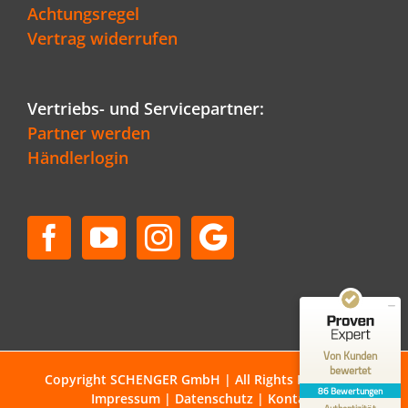
Achtungsregel
Vertrag widerrufen
Vertriebs- und Servicepartner:
Partner werden
Händlerlogin
Kundenbewertungen und Erfahrungen zu
Schenger GmbH
SEHR GUT
96%
Empfehlungen auf
ProvenExpert.com
4,80 / 5,00
50
36
Bewertungen auf
Bewertungen von 1
Von Kunden
ProvenExpert.com
anderen Quelle
bewertet
Copyright SCHENGER GmbH | All Rights Reserved |
86 Bewertungen
Impressum
|
Datenschutz
|
Kontakt
Blick aufs ProvenExpert-Profil werfen