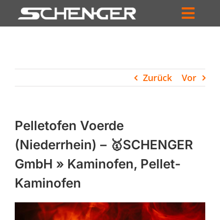
Zum
Inhalt
Toggl
springen
HOME
Navig
ZUM SHOP
Zurück
Vor
HÄNDLERSUCHE
SERVICE
Pelletofen Voerde
UNTERNEHMEN
(Niederrhein) – 🥇SCHENGER
GmbH » Kaminofen, Pellet-
PROFIL
Kaminofen
WARENKORB
PRODUCTS
SEARCH