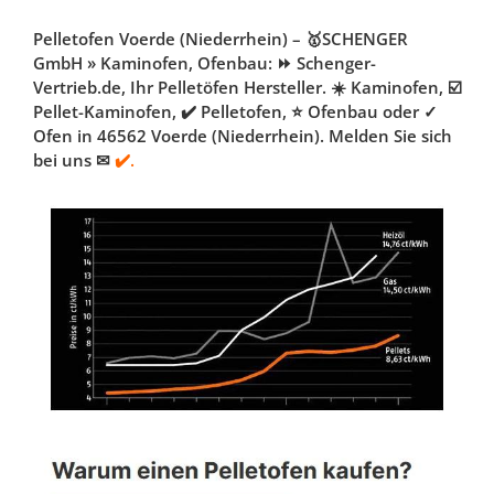
Pelletofen Voerde (Niederrhein) – 🥇SCHENGER
GmbH » Kaminofen, Ofenbau: ⏩ Schenger-
Vertrieb.de, Ihr Pelletöfen Hersteller. ☀️ Kaminofen, ☑️
Pellet-Kaminofen, ✔️ Pelletofen, ⭐ Ofenbau oder ✓
Ofen in 46562 Voerde (Niederrhein). Melden Sie sich
bei uns ✉
✔️.