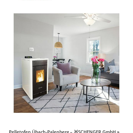
Pelletofen Übach-Palenberg – 🥇SCHENGER GmbH »