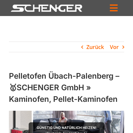
Zum
Inhalt
Toggl
springen
HOME
Navig
ZUM SHOP
Zurück
Vor
HÄNDLERSUCHE
SERVICE
Pelletofen Übach-Palenberg –
UNTERNEHMEN
🥇SCHENGER GmbH »
Kaminofen, Pellet-Kaminofen
PROFIL
WARENKORB
PRODUCTS
SEARCH