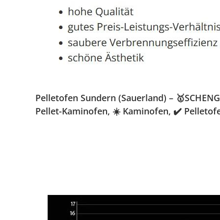
Pelletofen Sundern (Sauerland) – 🥇SCHENGE
Pellet-Kaminofen, ☀️ Kaminofen, ✔️ Pelleto