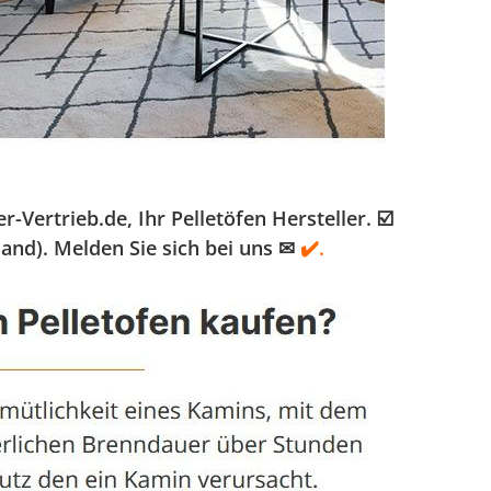
ertrieb.de, Ihr Pelletöfen Hersteller. ☑️
and). Melden Sie sich bei uns ✉
✔️.