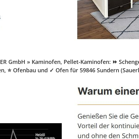
R GmbH » Kaminofen, Pellet-Kaminofen: ⏩ Schenger-V
fen, ⭐ Ofenbau und ✓ Ofen für 59846 Sundern (Sauerl