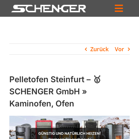
Zum
Inhalt
Toggl
springen
HOME
Navig
ZUM SHOP
Zurück
Vor
HÄNDLERSUCHE
SERVICE
Pelletofen Steinfurt – 🥇
UNTERNEHMEN
SCHENGER GmbH »
Kaminofen, Ofen
PROFIL
WARENKORB
PRODUCTS
SEARCH