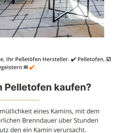
hr Pelletöfen Hersteller. ✔️ Pelletofen, ☑️
egeistern ✉
✔️.