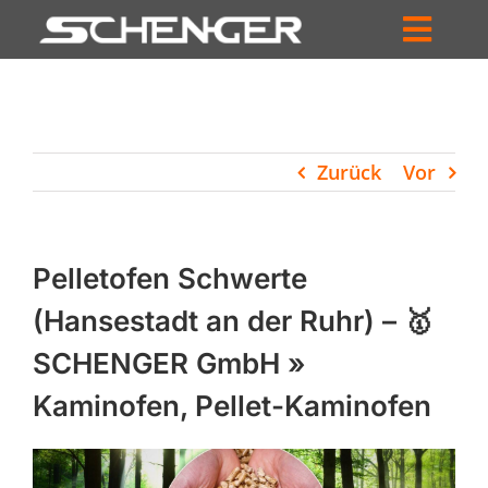
Zum
Inhalt
Toggl
springen
HOME
Navig
ZUM SHOP
Zurück
Vor
HÄNDLERSUCHE
SERVICE
Pelletofen Schwerte
UNTERNEHMEN
(Hansestadt an der Ruhr) – 🥇
SCHENGER GmbH »
PROFIL
Kaminofen, Pellet-Kaminofen
WARENKORB
PRODUCTS
SEARCH