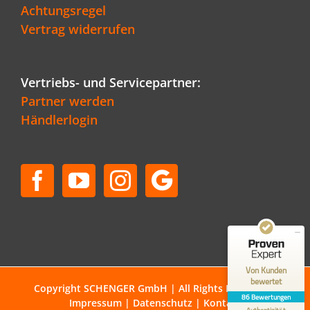
Achtungsregel
Vertrag widerrufen
Vertriebs- und Servicepartner:
Partner werden
Händlerlogin
Kundenbewertungen und Erfahrungen zu
Schenger GmbH
SEHR GUT
96%
Empfehlungen auf
ProvenExpert.com
4,80 / 5,00
50
36
Bewertungen auf
Bewertungen von 1
Von Kunden
ProvenExpert.com
anderen Quelle
bewertet
Copyright SCHENGER GmbH | All Rights Reserved |
86 Bewertungen
Impressum
|
Datenschutz
|
Kontakt
Blick aufs ProvenExpert-Profil werfen