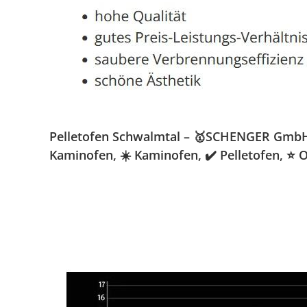
Pelletofen Schwalmtal – 🥇SCHENGER GmbH » 
Kaminofen, ☀️ Kaminofen, ✔️ Pelletofen, ⭐ 