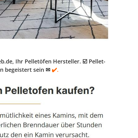
, Ihr Pelletöfen Hersteller. ☑️ Pellet-
n begeistert sein ✉
✔️.