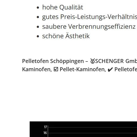
Pelletofen Schöppingen – 🥇SCHENGER GmbH »
Kaminofen, ☑️ Pellet-Kaminofen, ✔️ Pelleto