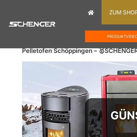
Zum
Inhalt
ZUM SHO
springen
PRODUKTVIDE
Pelletofen Schöppingen – 🥇SCHENGE