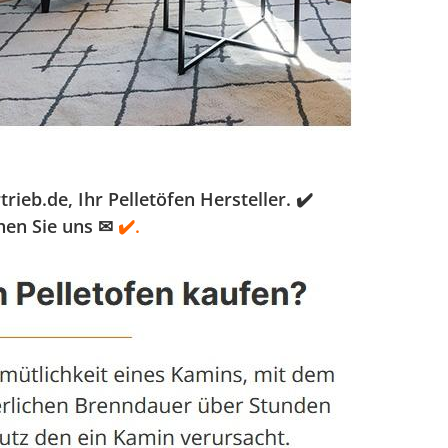
b.de, Ihr Pelletöfen Hersteller. ✔️
hen Sie uns ✉
✔️.