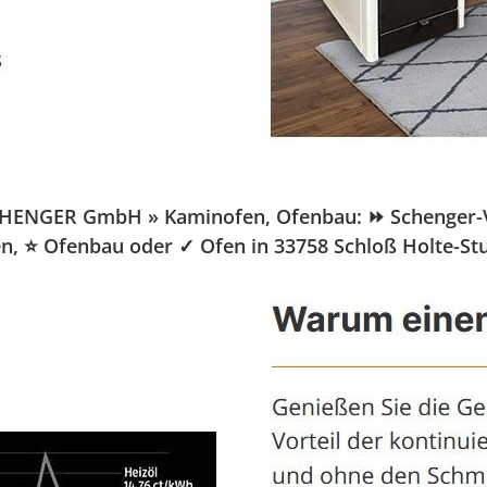
CHENGER GmbH » Kaminofen, Ofenbau: ⏩ Schenger-Vert
fen, ⭐ Ofenbau oder ✓ Ofen in 33758 Schloß Holte-St