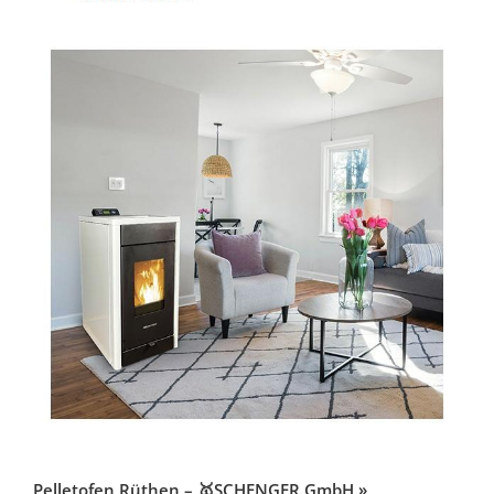
Pelletofen Rüthen – 🥇SCHENGER GmbH »