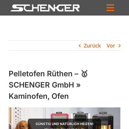
Zum
Inhalt
Toggl
springen
HOME
Navig
ZUM SHOP
Zurück
Vor
HÄNDLERSUCHE
SERVICE
Pelletofen Rüthen – 🥇
UNTERNEHMEN
SCHENGER GmbH »
Kaminofen, Ofen
PROFIL
WARENKORB
PRODUCTS
SEARCH