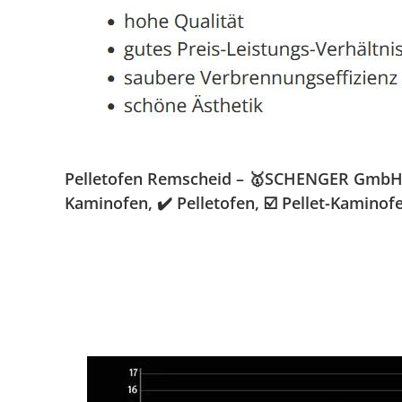
Pelletofen Remscheid – 🥇SCHENGER GmbH » 
Kaminofen, ✔️ Pelletofen, ☑️ Pellet-Kamino