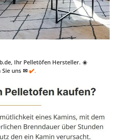
e, Ihr Pelletöfen Hersteller. ☀️
 Sie uns ✉
✔️.