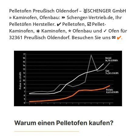
Pelletofen Preußisch Oldendorf – 🥇SCHENGER GmbH
» Kaminofen, Ofenbau: ⏩ Schenger-Vertrieb.de, Ihr
Pelletöfen Hersteller. ✔️ Pelletofen, ☑️ Pellet-
Kaminofen, ☀️ Kaminofen, ⭐ Ofenbau und ✓ Ofen für
32361 Preußisch Oldendorf. Besuchen Sie uns ✉
✔️.