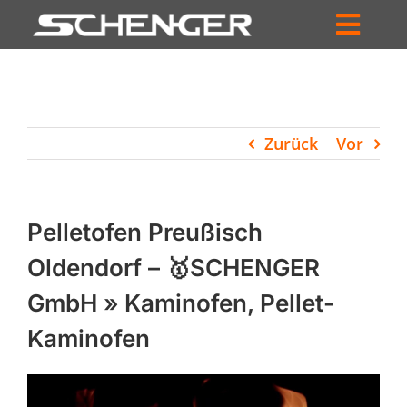
Zum
Inhalt
Toggl
springen
HOME
Navig
ZUM SHOP
Zurück
Vor
HÄNDLERSUCHE
SERVICE
Pelletofen Preußisch
UNTERNEHMEN
Oldendorf – 🥇SCHENGER
GmbH » Kaminofen, Pellet-
PROFIL
Kaminofen
WARENKORB
PRODUCTS
SEARCH